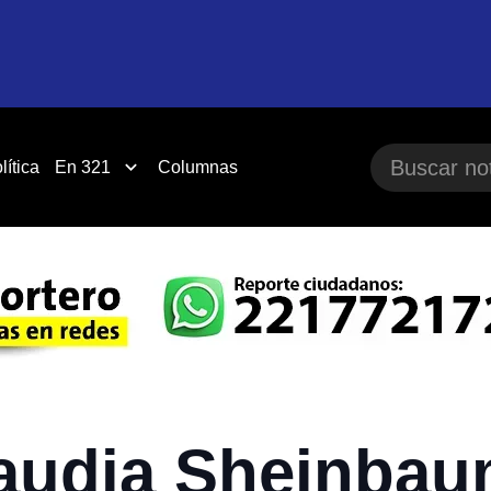
lítica
En 321
Columnas
laudia Sheinbau