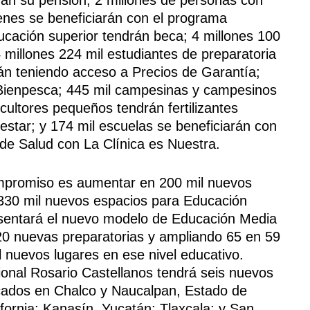
venes se beneficiarán con el programa
cación superior tendrán beca; 4 millones 100
4 millones 224 mil estudiantes de preparatoria
án teniendo acceso a Precios de Garantía;
 Bienpesca; 445 mil campesinas y campesinos
cultores pequeños tendrán fertilizantes
estar; y 174 mil escuelas se beneficiarán con
de Salud con La Clínica es Nuestra.
ompromiso es aumentar en 200 mil nuevos
 330 mil nuevos espacios para Educación
esentará el nuevo modelo de Educación Media
20 nuevas preparatorias y ampliando 65 en 59
 nuevos lugares en ese nivel educativo.
onal Rosario Castellanos tendrá seis nuevos
cados en Chalco y Naucalpan, Estado de
fornia; Kanasín, Yucatán; Tlaxcala; y San