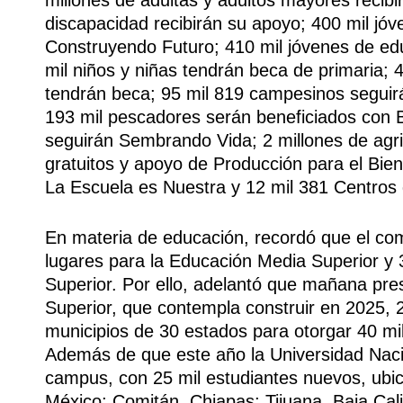
discapacidad recibirán su apoyo; 400 mil jó
Construyendo Futuro; 410 mil jóvenes de edu
mil niños y niñas tendrán beca de primaria; 
tendrán beca; 95 mil 819 campesinos seguir
193 mil pescadores serán beneficiados con
seguirán Sembrando Vida; 2 millones de agri
gratuitos y apoyo de Producción para el Bien
La Escuela es Nuestra y 12 mil 381 Centros 
En materia de educación, recordó que el c
lugares para la Educación Media Superior y
Superior. Por ello, adelantó que mañana pr
Superior, que contempla construir en 2025, 
municipios de 30 estados para otorgar 40 mil
Además de que este año la Universidad Naci
campus, con 25 mil estudiantes nuevos, ubi
México; Comitán, Chiapas; Tijuana, Baja Cali