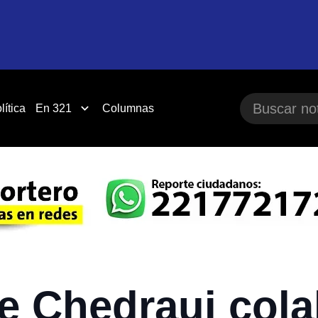
lítica
En 321
Columnas
e Chedraui col