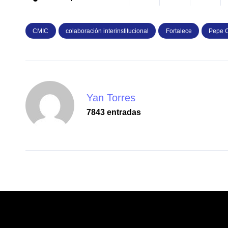
CMIC
colaboración interinstitucional
Fortalece
Pepe 
Yan Torres
7843 entradas