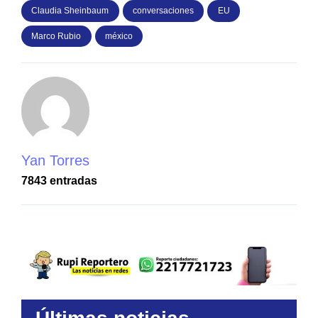
Claudia Sheinbaum
conversaciones
EU
Marco Rubio
méxico
Yan Torres
7843 entradas