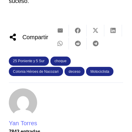
suceso.
Compartir
25 Poniente y 5 Sur
choque
Colonia Héroes de Nacozari
deceso
Motociclista
Yan Torres
7843 entradas