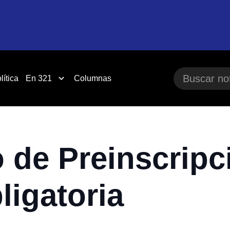
lítica
En 321
Columnas
o de Preinscripc
igatoria