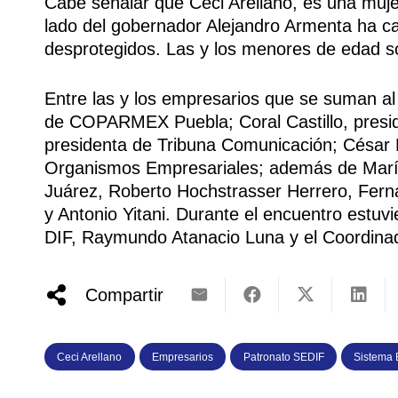
Cabe señalar que Ceci Arellano, es una mujer
lado del gobernador Alejandro Armenta ha 
desprotegidos. Las y los menores de edad so
Entre las y los empresarios que se suman al
de COPARMEX Puebla; Coral Castillo, presi
presidenta de Tribuna Comunicación; César B
Organismos Empresariales; además de María
Juárez, Roberto Hochstrasser Herrero, Fer
y Antonio Yitani. Durante el encuentro estuvi
DIF, Raymundo Atanacio Luna y el Coordinad
Compartir
Ceci Arellano
Empresarios
Patronato SEDIF
Sistema 