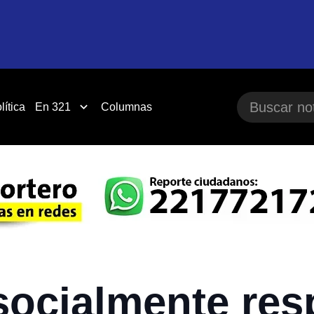
lítica
En 321
Columnas
socialmente res