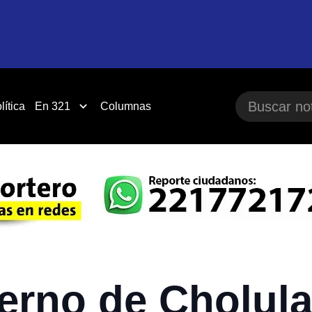
lítica
En 321
Columnas
erno de Cholul