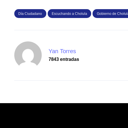
Día Ciudadano
Escuchando a Cholula
Gobierno de Cholul
Yan Torres
7843 entradas