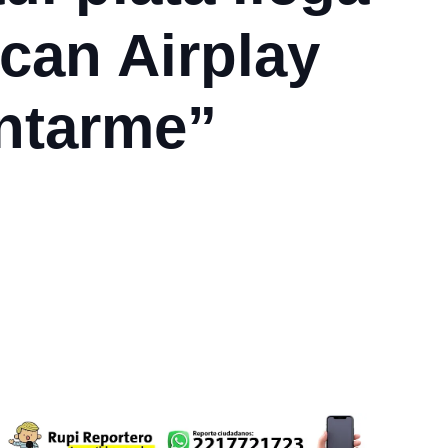
ican Airplay
antarme”