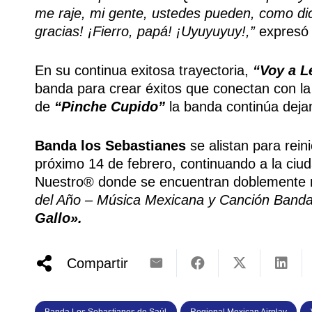
me raje, mi gente, ustedes pueden, como di
gracias! ¡Fierro, papá! ¡Uyuyuyuy!,”
expresó
En su continua exitosa trayectoria,
“Voy a L
banda para crear éxitos que conectan con la
de
“Pinche Cupido”
la banda continúa dejan
Banda los Sebastianes
se alistan para rein
próximo 14 de febrero, continuando a la ciu
Nuestro® donde se encuentran doblemente 
del Año – Música Mexicana y Canción Band
Gallo».
Compartir
Banda Los Sebastianes de Saúl
Regional Mexican Airplay