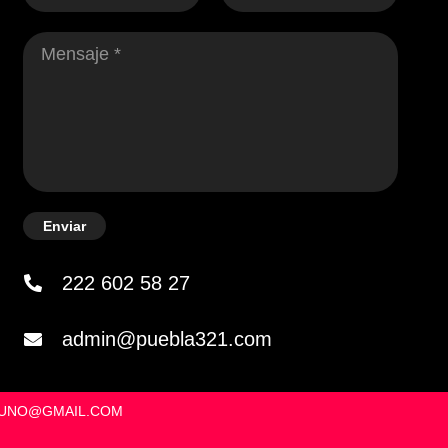
Enviar
222 602 58 27
admin@puebla321.com
OSUNO@GMAIL.COM