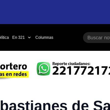
lítica
En 321
Columnas
astianes de Saú