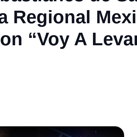
sta Regional Mex
con “Voy A Lev