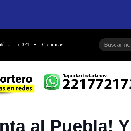
lítica
En 321
Columnas
anta al Puebla! 