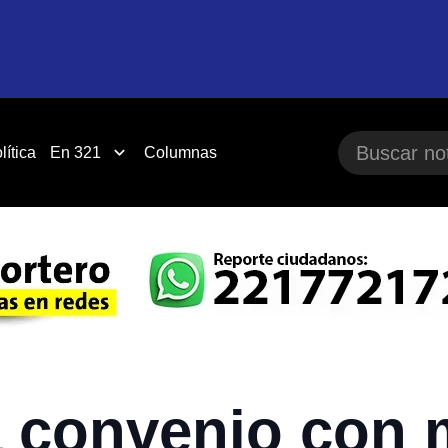
lítica
En 321
Columnas
a convenio con 