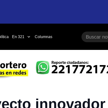
lítica
En 321
Columnas
yecto innovador