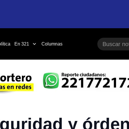
lítica
En 321
Columnas
guridad y órde