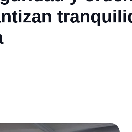
ntizan tranquil
a