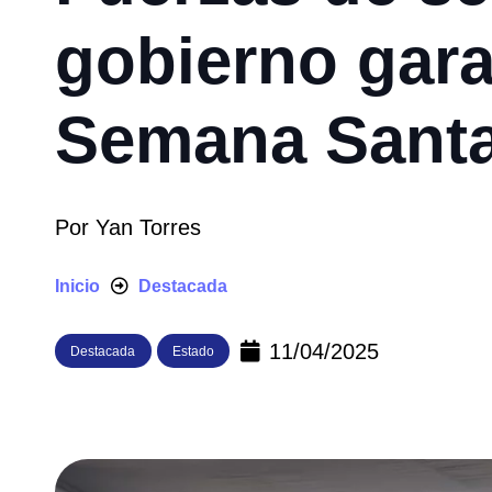
gobierno gara
Semana Sant
Por
Yan Torres
Inicio
Destacada
11/04/2025
Destacada
Estado