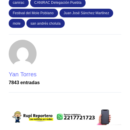
canirac
CANIRAC Delegación Puebla
Festival del Mole Poblano
Juan José Sánchez Martínez
mole
san andrés cholula
Yan Torres
7843 entradas