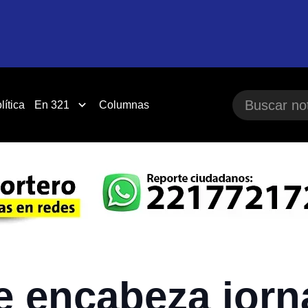
lítica
En 321
Columnas
e encabeza jorn