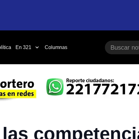
lítica
En 321
Columnas
 las competenci