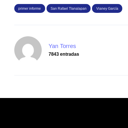
primer informe
San Rafael Tlanalapan
Vianey García
Yan Torres
7843 entradas