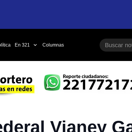
lítica
En 321
Columnas
ederal Vianey Ga