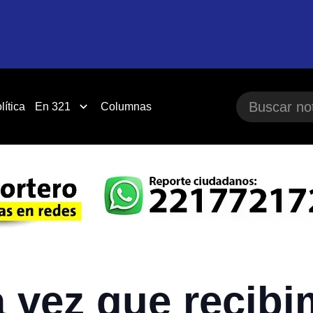
lítica
En 321
Columnas
a vez que recib