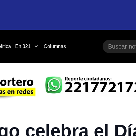
lítica
En 321
Columnas
go celebra el D