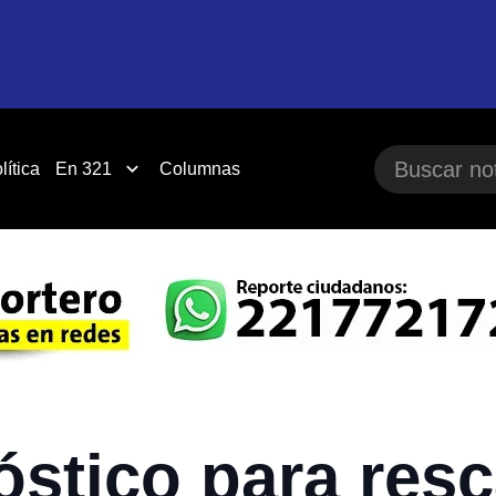
lítica
En 321
Columnas
stico para resca