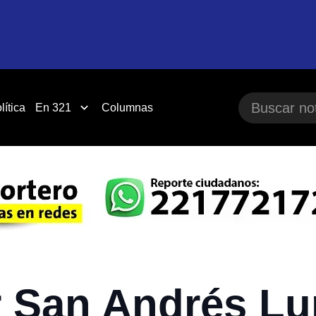
lítica
En 321
Columnas
 San Andrés Lu