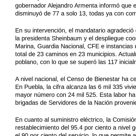
gobernador Alejandro Armenta informó que
disminuyó de 77 a solo 13, todas ya con co
En su intervención, el mandatario agradeció 
la presidenta Sheinbaum y el despliegue co
Marina, Guardia Nacional, CFE e instancias d
total de 23 caminos en 23 municipios. Actua
poblano, con lo que se superó las 117 inicia
A nivel nacional, el Censo de Bienestar ha c
En Puebla, la cifra alcanza las 6 mil 335 viv
mayor número con 24 mil 525. Esta labor ha s
brigadas de Servidores de la Nación provenie
En cuanto al suministro eléctrico, la Comisió
restablecimiento del 95.4 por ciento a nivel 
el 90 por ciento del servicio, lo que permite