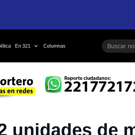
lítica
En 321
Columnas
2 unidades de m