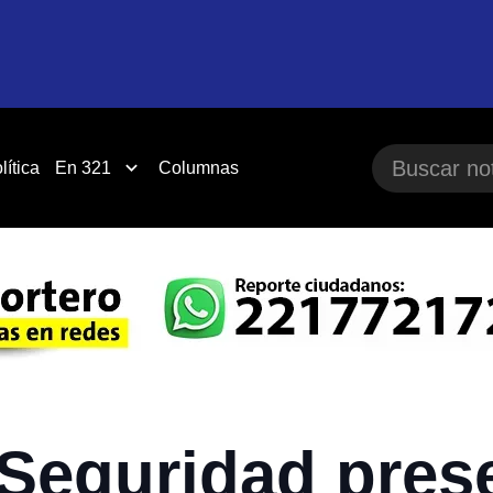
lítica
En 321
Columnas
 Seguridad pres