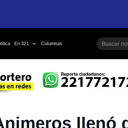
lítica
En 321
Columnas
 Animeros llenó 