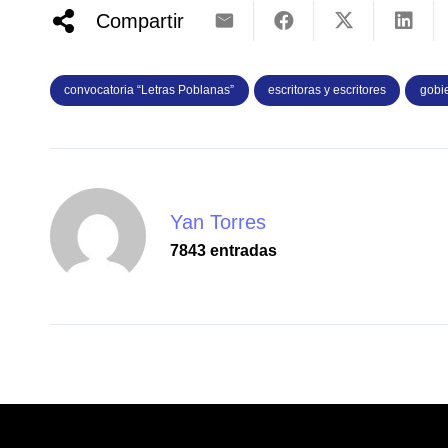
Compartir
convocatoria “Letras Poblanas”
escritoras y escritores
gobi
Yan Torres
7843 entradas