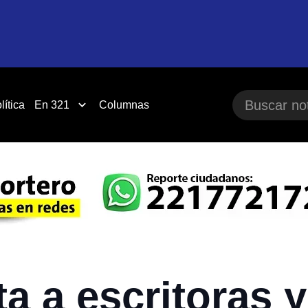
lítica
En 321
Columnas
a a escritoras y