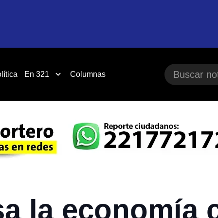
lítica
En 321
Columnas
a la economía c