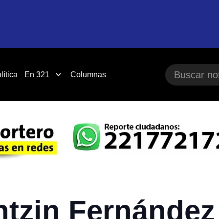
lítica
En 321
Columnas
ntzin Fernández