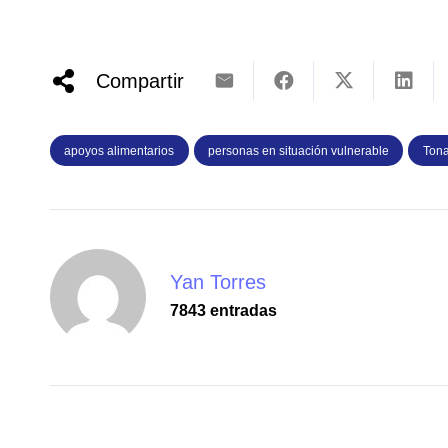
Compartir
apoyos alimentarios
personas en situación vulnerable
Tona
Yan Torres
7843 entradas