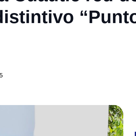
istintivo “Punt
5