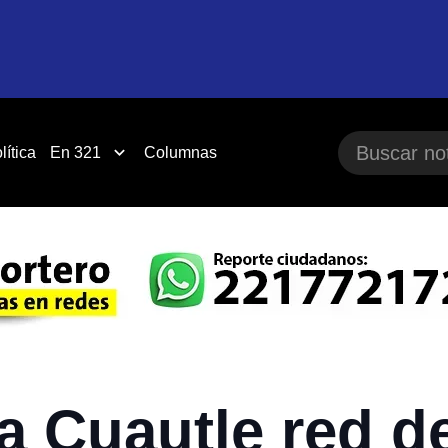
lítica
En 321
Columnas
a Cuautle red d