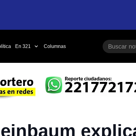
lítica
En 321
Columnas
heinbaum explic