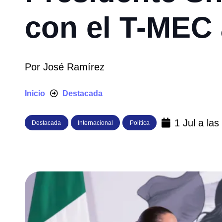
con el T-MEC a
Por
José Ramírez
Inicio
Destacada
1 Jul a la
Destacada
Internacional
Política