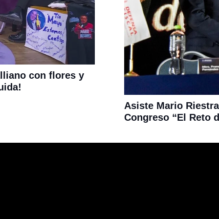
liano con flores y
uida!
Asiste Mario Riestra
Congreso “El Reto d