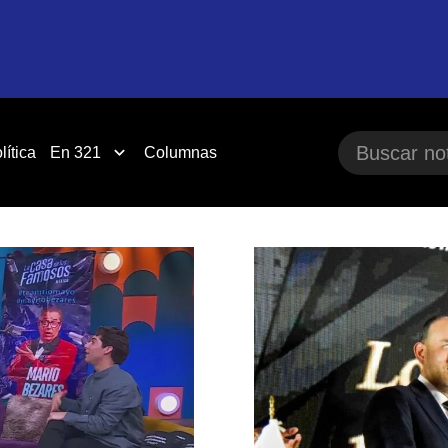
lítica
En 321
Columnas