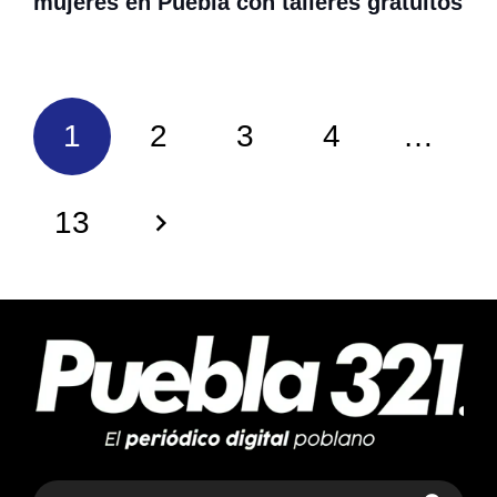
mujeres en Puebla con talleres gratuitos
1
2
3
4
…
13