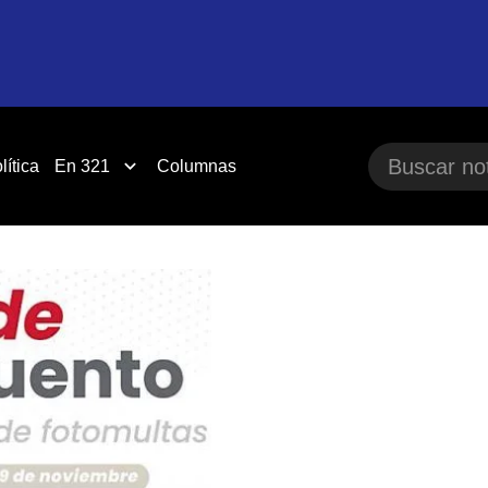
lítica
En 321
Columnas