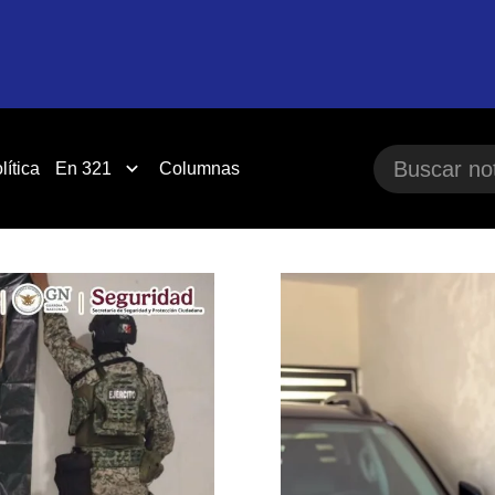
lítica
En 321
Columnas