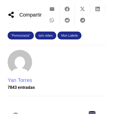
Compartir
"Pornocracia"
lyric video
Mon Laferte
Yan Torres
7843 entradas