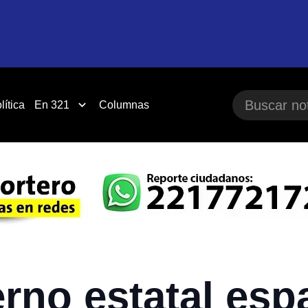
lítica
En 321
Columnas
rno estatal esp