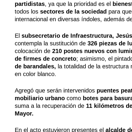
partidistas
, ya que la prioridad es el
bienest
todos los
sectores de la sociedad
para que 
internacional en diversas índoles, además de
El
subsecretario de Infraestructura, Jes
contempla la sustitución de
326 piezas de l
colocación de
210 postes nuevos con lumi
de firmes de concreto
; asimismo, el pintad
de barandales,
la totalidad de la estructur
en color blanco.
Agregó que serán intervenidos
puentes peat
mobiliario urbano
como
botes para basura
suma a la recuperación de
11 kilómetros de
Mayor.
En el acto estuvieron presentes el
alcalde d