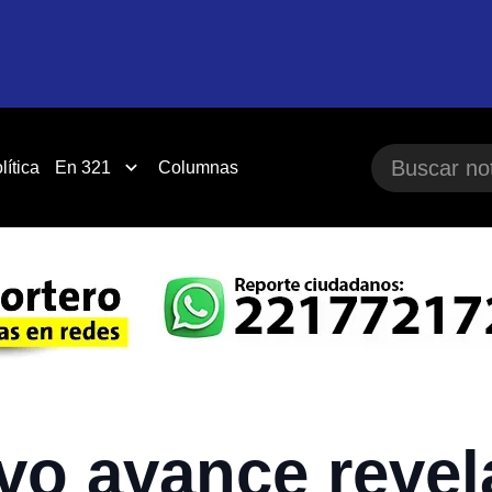
lítica
En 321
Columnas
vo avance revel