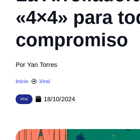
«4×4» para to
compromiso
Por
Yan Torres
Inicio
Viral
18/10/2024
Viral