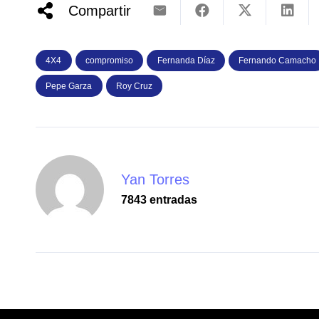
Compartir
4X4
compromiso
Fernanda Díaz
Fernando Camacho
Pepe Garza
Roy Cruz
Yan Torres
7843 entradas