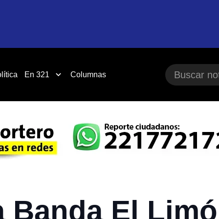
lítica
En 321
Columnas
a Banda El Limó