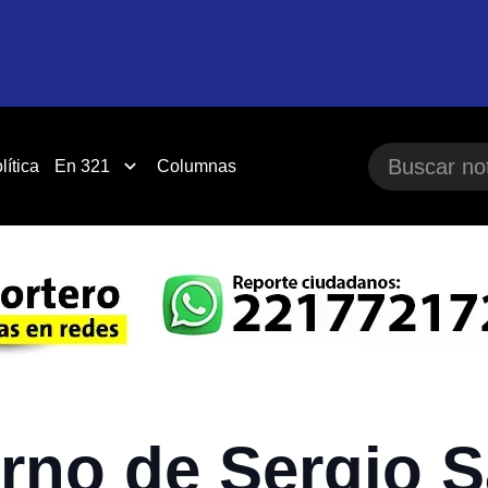
lítica
En 321
Columnas
rno de Sergio 