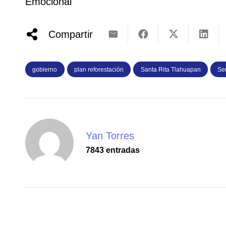
Emocional
Compartir
gobierno
plan reforestación
Santa Rita Tlahuapan
Se
Yan Torres
7843 entradas