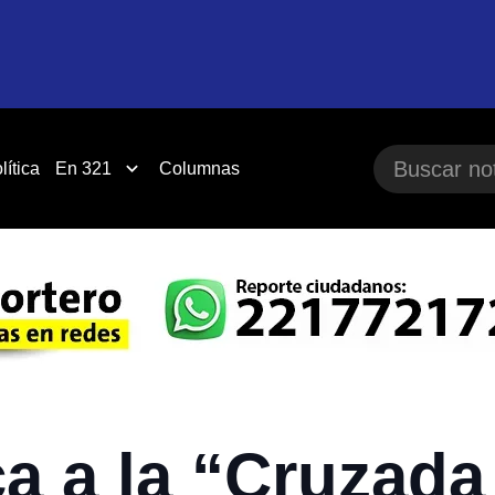
lítica
En 321
Columnas
 a la “Cruzada