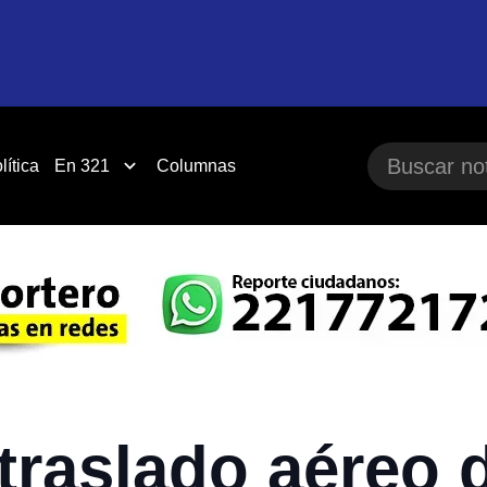
lítica
En 321
Columnas
traslado aéreo 