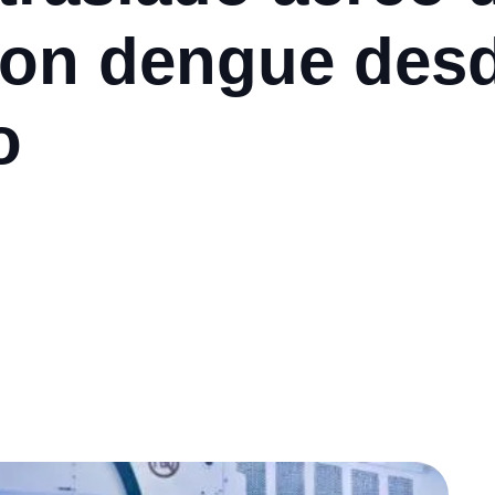
con dengue des
o